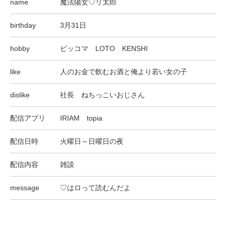
name
魔法陽女♡リ太郎
birthday
3月31日
hobby
ピッコマ LOTO KENSHI
like
人のお金で飲むお酒と俺より若い女の子
dislike
社長 ねちっこいおじさん
配信アプリ
IRIAM topia
配信日時
火曜日～日曜日の夜
配信内容
雑談
message
♡はロって読むんだよ