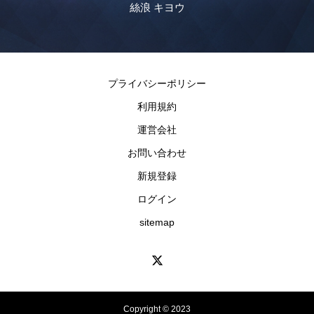
絲浪 キヨウ
プライバシーポリシー
利用規約
運営会社
お問い合わせ
新規登録
ログイン
sitemap
Copyright © 2023