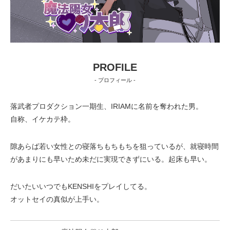
PROFILE
- プロフィール -
落武者プロダクション一期生、IRIAMに名前を奪われた男。
自称、イケカテ枠。
隙あらば若い女性との寝落ちもちもちを狙っているが、就寝時間
があまりにも早いため未だに実現できずにいる。起床も早い。
だいたいいつでもKENSHIをプレイしてる。
オットセイの真似が上手い。