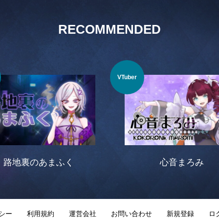
RECOMMENDED
VTuber
路地裏のあまふく
心音まろみ
シー
利用規約
運営会社
お問い合わせ
新規登録
ロ