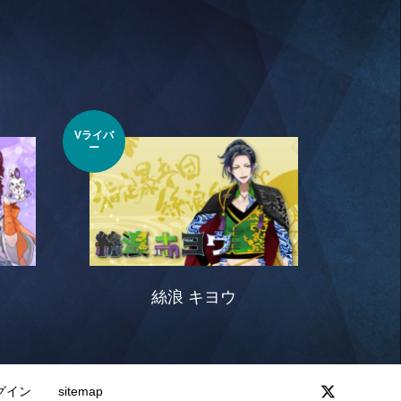
Vライバ
ー
絲浪 キヨウ
グイン
sitemap