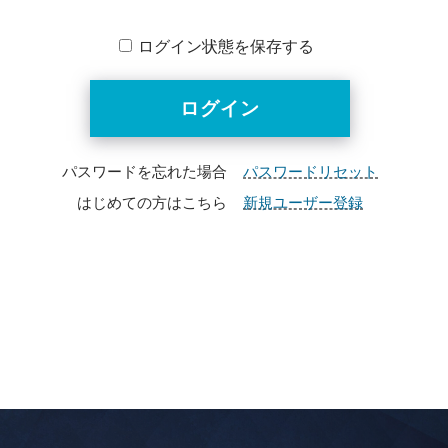
ログイン状態を保存する
パスワードを忘れた場合
パスワードリセット
はじめての方はこちら
新規ユーザー登録