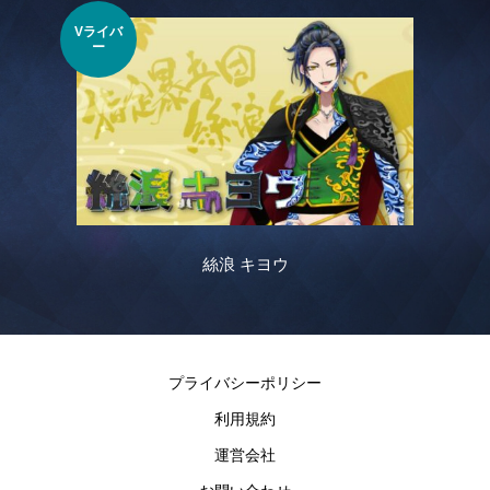
Vライバ
IR
ー
絲浪 キヨウ
プライバシーポリシー
利用規約
運営会社