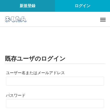
新規登録
ログイン
既存ユーザのログイン
ユーザー名またはメールアドレス
パスワード