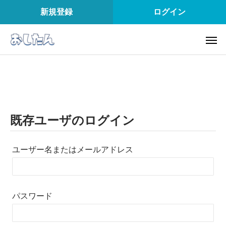
新規登録
ログイン
既存ユーザのログイン
ユーザー名またはメールアドレス
パスワード