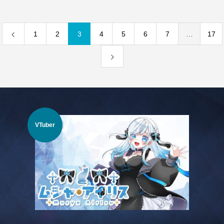
1
2
3
4
5
6
7
…
17
VTuber
IR