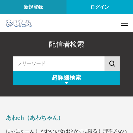
新規登録
ログイン
配信者検索
超詳細検索
配信スタイル
所属
配信内容
配信アプリ
あわch（あわちゃん）
配信日
配信時間
にゃにゃーん！ かわいい女は泣かすに限る！ 理不尽なハ