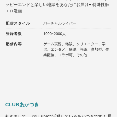
ッピーエンドと楽しい地獄をあなたにお届け♥ 特殊性癖
登録者数
同接数
エロ漫画...
性別
年齢
配信スタイル
バーチャルライバー
性格
趣味
登録者数
1000~2000人
声質
髪型
配信内容
ゲーム実況、雑談、クリエイター、学
髪色
ファッション
習、エンタメ、解説、評論、参加型、作
業配信、コラボ可、その他
種族
ゲームジャンル
その他の特徴１
その他の特徴２
選択内容をリセット
CLUBあかつき
初めまして。 YouTubeで活動しているあかつきです！ 最