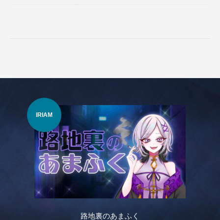
IRIAM
VTu
路地裏のあまふく