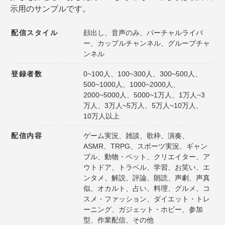
示用のサンプルです。
登録者数
同接数
性別
年齢
配信スタイル
顔出し、音声のみ、バーチャルライバ
ー、カップルチャンネル、グループチャ
性格
趣味
ンネル
声質
髪型
登録者数
0~100人、100~300人、300~500人、
500~1000人、1000~2000人、
髪色
ファッション
2000~5000人、5000~1万人、1万人~3
万人、3万人~5万人、5万人~10万人、
種族
ゲームジャンル
10万人以上
配信内容
ゲーム実況、雑談、歌枠、演奏、
その他の特徴１
その他の特徴２
ASMR、TRPG、スポーツ実況、ギャン
ブル、動物・ペット、クリエイター、ア
ウトドア、トラベル、学習、お笑い、エ
ンタメ、解説、評論、朗読、声劇、声真
似、オカルト、占い、料理、グルメ、コ
選択内容をリセット
スメ・ファッション、ダイエット・トレ
ーニング、ガジェット・ホビー、参加
型、作業配信、その他