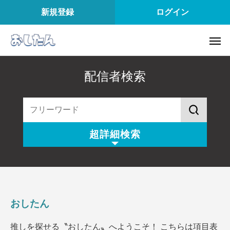
新規登録
ログイン
配信者検索
超詳細検索
配信スタイル
所属
配信内容
配信アプリ
おしたん
配信日
配信時間
推しを探せる〝おしたん〟へようこそ！ こちらは項目表