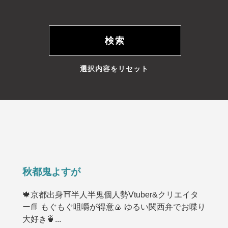
選択内容をリセット
秋都鬼よすが
🍁京都出身⛩️半人半鬼個人勢Vtuber&クリエイタ
ー📘 もぐもぐ咀嚼が得意🍙 ゆるい関西弁でお喋り
大好き🍵...