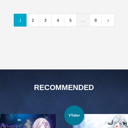
1
2
3
4
5
…
8
RECOMMENDED
VTuber