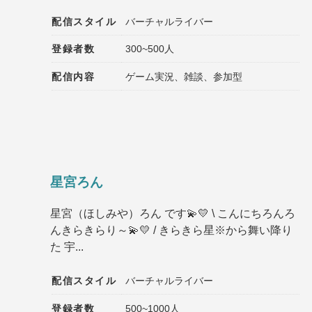
配信スタイル
バーチャルライバー
登録者数
300~500人
配信内容
ゲーム実況、雑談、参加型
星宮ろん
星宮（ほしみや）ろん です︎💫💛 \ こんにちろんろ
んきらきらり～💫💛 / きらきら星※から舞い降り
た 宇...
配信スタイル
バーチャルライバー
登録者数
500~1000人