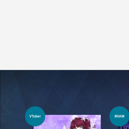
VTuber
IRIAM