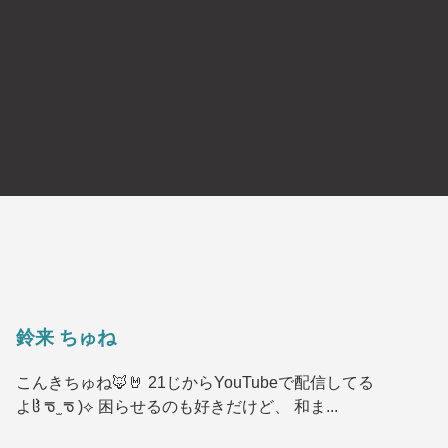
鈴来 ちゅね
こんきちゅね🦊🤘 21じからYouTubeで配信してる
よჱ̒ ᖛ ̫ ᖛ )⟡ 困らせるのも好きだけど、 和ま...