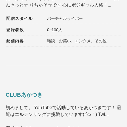
んきっと☆ りちゃそ☆です 心にポジギャル人格「...
登録者数
同接数
性別
年齢
配信スタイル
バーチャルライバー
性格
趣味
登録者数
0~100人
配信内容
雑談、お笑い、エンタメ、その他
声質
髪型
髪色
ファッション
種族
ゲームジャンル
その他の特徴１
その他の特徴２
CLUBあかつき
初めまして。 YouTubeで活動しているあかつきです！ 最
選択内容をリセット
近はエルデンリングに挑戦しています(*´ω｀) Twi...