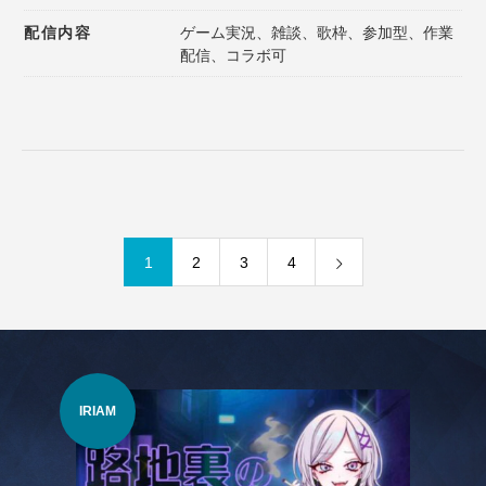
配信内容
ゲーム実況、雑談、歌枠、参加型、作業
配信、コラボ可
1
2
3
4
IRIAM
VTu