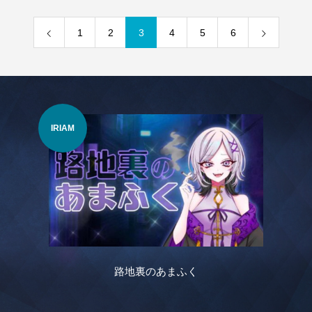
1
2
3
4
5
6
VTuber
ムシャ・アイリス