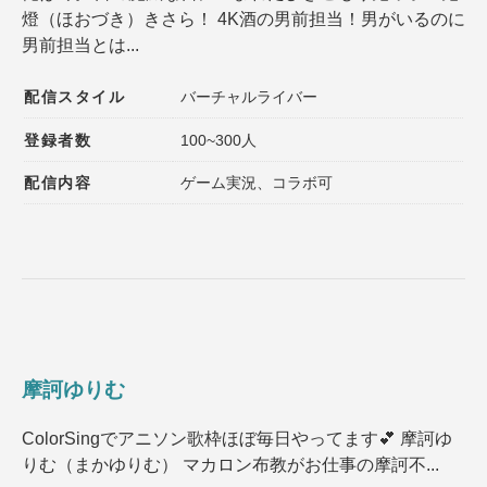
燈（ほおづき）きさら！ 4K酒の男前担当！男がいるのに
登録者数
同接数
男前担当とは...
性別
年齢
配信スタイル
バーチャルライバー
性格
趣味
登録者数
100~300人
声質
髪型
配信内容
ゲーム実況、コラボ可
髪色
ファッション
種族
ゲームジャンル
その他の特徴１
その他の特徴２
摩訶ゆりむ
選択内容をリセット
ColorSingでアニソン歌枠ほぼ毎日やってます💕 摩訶ゆ
りむ（まかゆりむ） マカロン布教がお仕事の摩訶不...