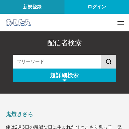
新規登録
ログイン
配信者検索
超詳細検索
配信スタイル
所属
配信内容
配信アプリ
鬼燈きさら
配信日
配信時間
俺は2月3日の魔滅な日に生まれたひきこもり鬼っ子 鬼