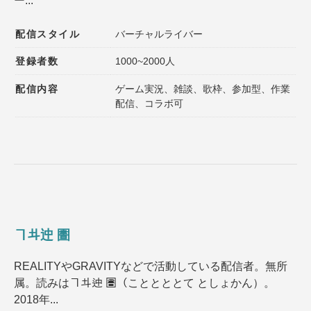
ー...
配信スタイル
バーチャルライバー
登録者数
1000~2000人
配信内容
ゲーム実況、雑談、歌枠、参加型、作業
配信、コラボ可
ヿ𠥼迚 圕
REALITYやGRAVITYなどで活動している配信者。無所
属。読みはヿ𠥼迚 圕（こととととて としょかん）。
2018年...