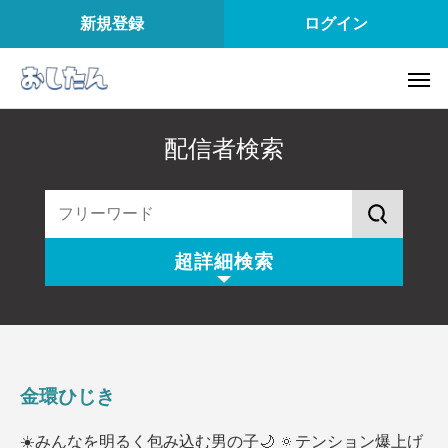
新規登録
ログイン
配信者検索
超詳細検索
配信スタイル
所属
配信内容
配信アプリ
金環ひじき
配信日
配信時間
☀️みんなを明るく包み込む男の子🌙 🔅テンション爆上げ