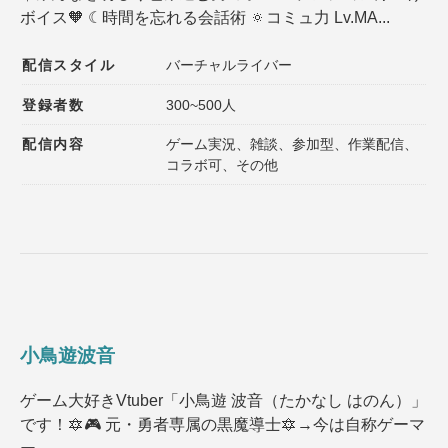
ボイス🧡 ☾時間を忘れる会話術 🔅コミュ力 Lv.MA...
登録者数
同接数
性別
年齢
配信スタイル
バーチャルライバー
性格
趣味
登録者数
300~500人
配信内容
ゲーム実況、雑談、参加型、作業配信、
声質
髪型
コラボ可、その他
髪色
ファッション
種族
ゲームジャンル
その他の特徴１
その他の特徴２
小鳥遊波音
選択内容をリセット
ゲーム大好きVtuber「小鳥遊 波音（たかなし はのん）」
です！🔯🎮 元・勇者専属の黒魔導士🔯→今は自称ゲーマ