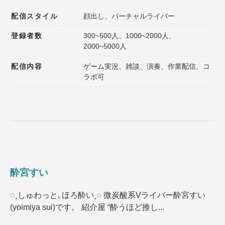
配信スタイル
顔出し、バーチャルライバー
登録者数
300~500人、1000~2000人、
2000~5000人
配信内容
ゲーム実況、雑談、演奏、作業配信、コ
ラボ可
酔宮すい
◌˳しゅわっと､ほろ酔い˳◌ 微炭酸系Vライバー酔宮すい
(yoimiya sui)です。 紹介屋 “酔うほど推し...