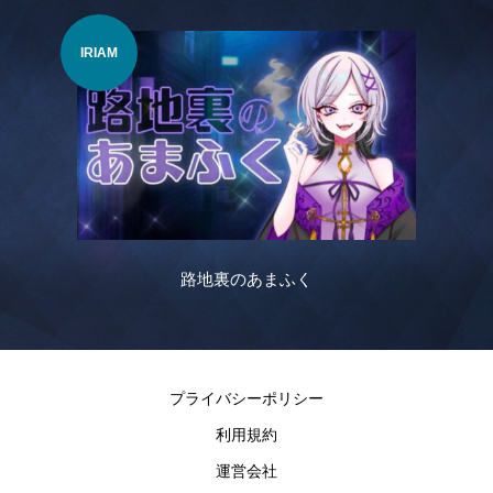
IRIAM
VTu
路地裏のあまふく
プライバシーポリシー
利用規約
運営会社