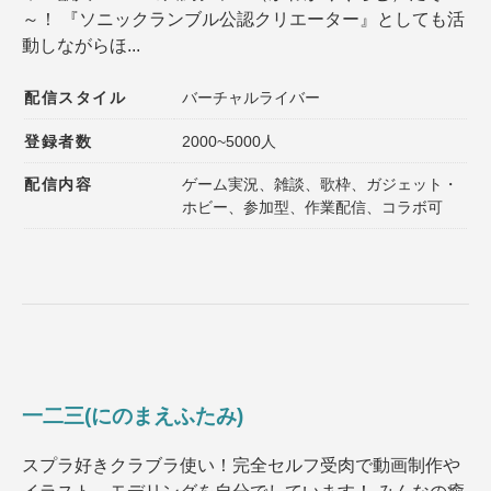
～！ 『ソニックランブル公認クリエーター』としても活
登録者数
同接数
動しながらほ...
性別
年齢
配信スタイル
バーチャルライバー
性格
趣味
登録者数
2000~5000人
声質
髪型
配信内容
ゲーム実況、雑談、歌枠、ガジェット・
髪色
ファッション
ホビー、参加型、作業配信、コラボ可
種族
ゲームジャンル
その他の特徴１
その他の特徴２
一二三(にのまえふたみ)
選択内容をリセット
スプラ好きクラブラ使い！完全セルフ受肉で動画制作や