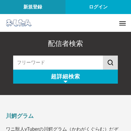
新規登録
ログイン
配信者検索
超詳細検索
配信スタイル
所属
配信内容
配信アプリ
川鰐グラム
配信日
配信時間
ワニ獣人vTuberの川鰐グラム（かわがくぐらむ）だぞ