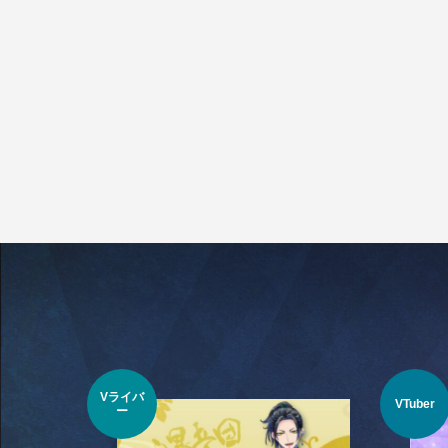
Vライバ
VTuber
ー