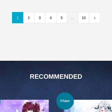
1
2
3
4
5
…
10
RECOMMENDED
VTuber