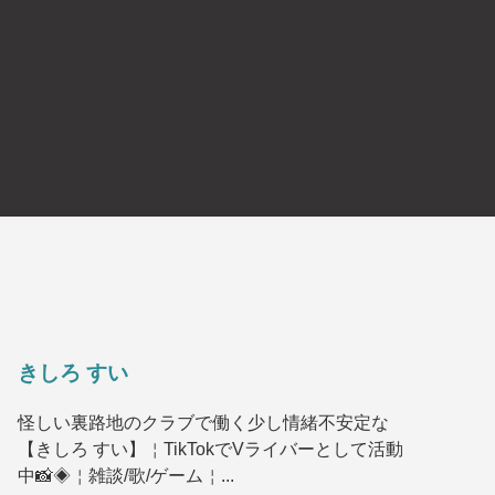
きしろ すい
怪しい裏路地のクラブで働く少し情緒不安定な
【きしろ すい】￤TikTokでVライバーとして活動
中📸◈￤雑談/歌/ゲーム￤...