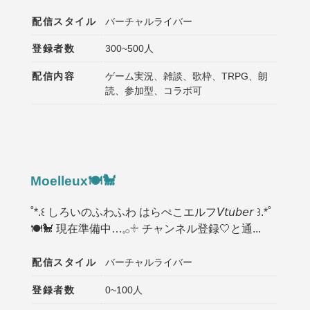
配信スタイル
バーチャルライバー
登録者数
300~500人
配信内容
ゲーム実況、雑談、歌枠、TRPG、朗
読、参加型、コラボ可
Moelleux🍽️🐩
˚*.꒰ しろいのふわふわ はらぺこエルフ𝘝𝘵𝘶𝘣𝘦𝘳 ꒱.*˚
🍽🐩 現在準備中…𓈒𓂂𓇬 チャンネル登録🤍と通...
配信スタイル
バーチャルライバー
登録者数
0~100人