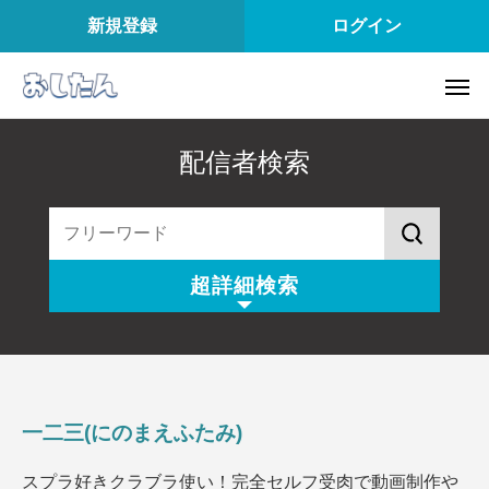
新規登録
ログイン
配信者検索
超詳細検索
配信スタイル
所属
配信内容
配信アプリ
一二三(にのまえふたみ)
配信日
配信時間
スプラ好きクラブラ使い！完全セルフ受肉で動画制作や