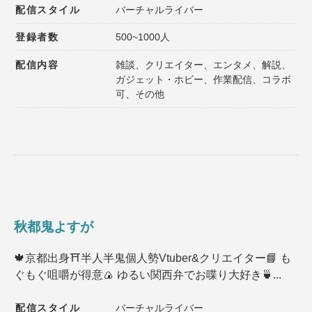
配信スタイル
バーチャルライバー
登録者数
500~1000人
配信内容
雑談、クリエイター、エンタメ、解説、
ガジェット・ホビー、作業配信、コラボ
可、その他
秋都鬼よすが
🍁京都出身⛩️半人半鬼個人勢Vtuber&クリエイター📘 も
ぐもぐ咀嚼が得意🍙 ゆるい関西弁でお喋り大好き🍵...
配信スタイル
バーチャルライバー