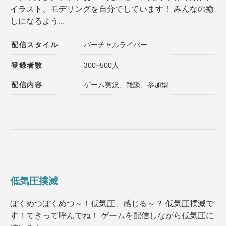
イラスト、モデリングを自分でしています！ みんなの癒
登録者数
同接数
しになるよう...
性別
年齢
配信スタイル
バーチャルライバー
性格
趣味
登録者数
300~500人
声質
髪型
配信内容
ゲーム実況、雑談、参加型
髪色
ファッション
種族
ゲームジャンル
その他の特徴１
その他の特徴２
低気圧撲滅
選択内容をリセット
ぼくめつぼくめつ～！低気圧、感じる～？ 低気圧撲滅で
す！てきって呼んでね！ ゲームを配信しながら低気圧に