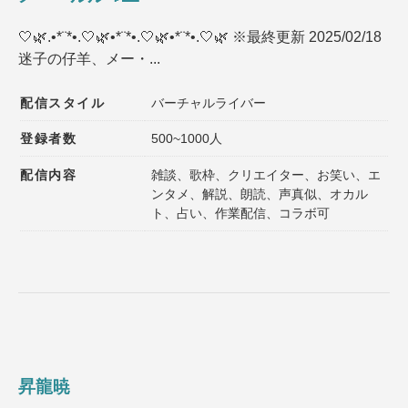
🤍🌿.•*¨*•.🤍🌿•*¨*•.🤍🌿•*¨*•.🤍🌿 ※最終更新 2025/02/18
迷子の仔羊、メー・...
配信スタイル
バーチャルライバー
登録者数
500~1000人
配信内容
雑談、歌枠、クリエイター、お笑い、エ
ンタメ、解説、朗読、声真似、オカル
ト、占い、作業配信、コラボ可
昇龍暁