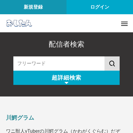
新規登録
ログイン
配信者検索
超詳細検索
配信スタイル
所属
配信内容
配信アプリ
川鰐グラム
配信日
配信時間
ワニ獣人vTuberの川鰐グラム（かわがくぐらむ）だぞ