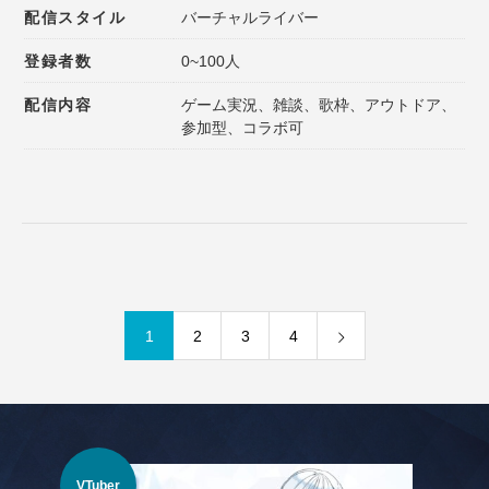
配信スタイル
バーチャルライバー
登録者数
0~100人
配信内容
ゲーム実況、雑談、歌枠、アウトドア、
参加型、コラボ可
1
2
3
4
VTuber
IR