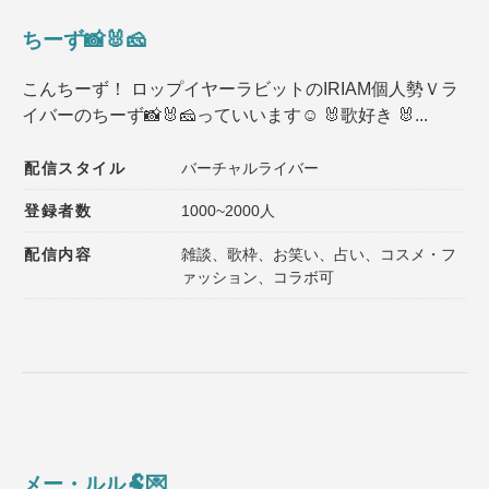
ちーず📸🐰🧀
こんちーず！ ロップイヤーラビットのIRIAM個人勢Ｖラ
イバーのちーず📸🐰🧀っていいます☺️ 🐰歌好き 🐰...
配信スタイル
バーチャルライバー
登録者数
1000~2000人
配信内容
雑談、歌枠、お笑い、占い、コスメ・フ
ァッション、コラボ可
メー・ルル🐏💌