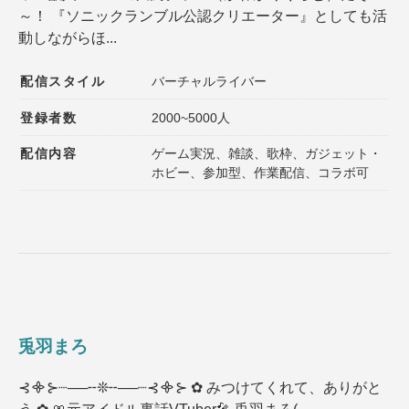
～！ 『ソニックランブル公認クリエーター』としても活
登録者数
同接数
動しながらほ...
性別
年齢
配信スタイル
バーチャルライバー
性格
趣味
登録者数
2000~5000人
声質
髪型
配信内容
ゲーム実況、雑談、歌枠、ガジェット・
髪色
ファッション
ホビー、参加型、作業配信、コラボ可
種族
ゲームジャンル
その他の特徴１
その他の特徴２
兎羽まろ
選択内容をリセット
⊰᯽⊱┈──╌❊╌──┈⊰᯽⊱ ✿ みつけてくれて、ありがと