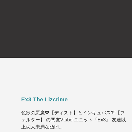
Ex3 The Lizcrime
色欲の悪魔💙【ディスト】とインキュバス💜【フ
ォルター】 の悪友Vtuberユニット『Ex3』 友達以
上恋人未満な凸凹...