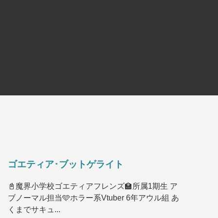
ゴエティア･ブットゲライト
📓魔界小学校ゴエティアフレンズ🏫所属1期生 ア
ブノーマル担当🩵ホラー系Vtuber 6年アウル組 あ
くまでサキュ...