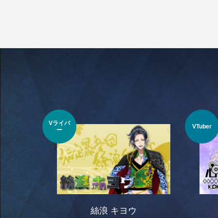
Vライバ
VTuber
ー
絲浪 キヨウ