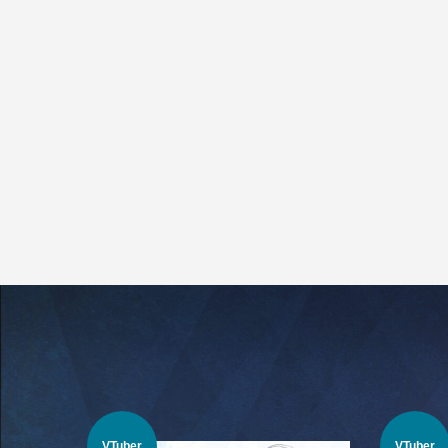
VTuber
VTuber