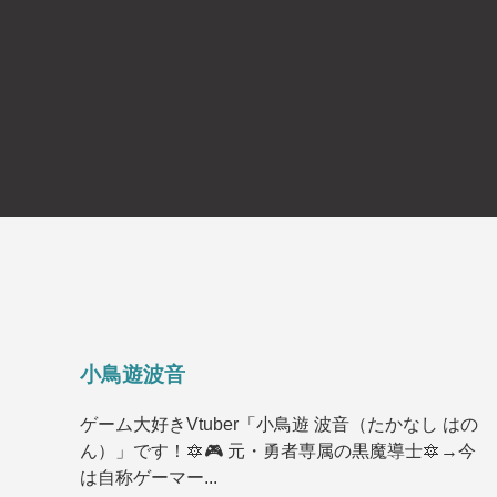
小鳥遊波音
ゲーム大好きVtuber「小鳥遊 波音（たかなし はの
ん）」です！🔯🎮 元・勇者専属の黒魔導士🔯→今
は自称ゲーマー...