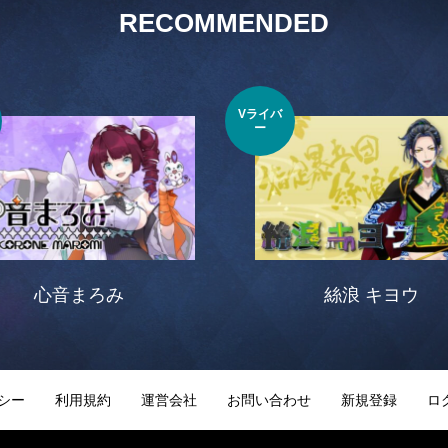
RECOMMENDED
Vライバ
ー
心音まろみ
絲浪 キヨウ
シー
利用規約
運営会社
お問い合わせ
新規登録
ロ