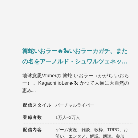
篝蛇いおラー🔥🐍いおラーカガチ、また
の名をアーノルド・シュワルツェネッガ
ー
地球意思Vtuberの 篝蛇 いおラー（かがち いおら
ー） 。Kagachi ioLer🔥🐍 かつて人類に大自然の
恵み...
配信スタイル
バーチャルライバー
登録者数
1万人~3万人
配信内容
ゲーム実況、雑談、歌枠、TRPG、お
笑い、エンタメ、解説、朗読、参加