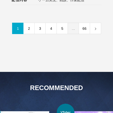
配信内容
ゲーム実況、雑談、作業配信
1
2
3
4
5
…
66
RECOMMENDED
VTuber