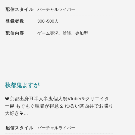
配信スタイル
バーチャルライバー
登録者数
300~500人
配信内容
ゲーム実況、雑談、参加型
秋都鬼よすが
🍁京都出身⛩️半人半鬼個人勢Vtuber&クリエイタ
ー📘 もぐもぐ咀嚼が得意🍙 ゆるい関西弁でお喋り
大好き🍵...
配信スタイル
バーチャルライバー