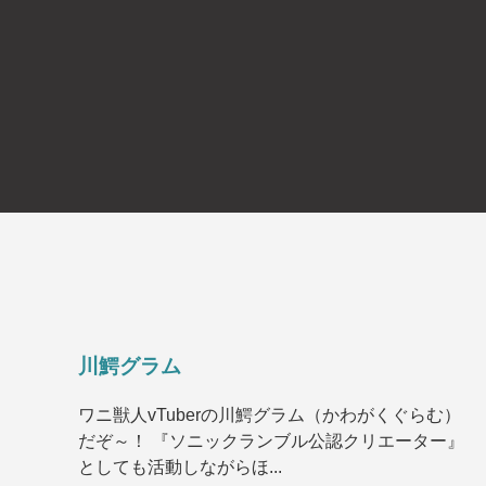
川鰐グラム
ワニ獣人vTuberの川鰐グラム（かわがくぐらむ）
だぞ～！ 『ソニックランブル公認クリエーター』
としても活動しながらほ...