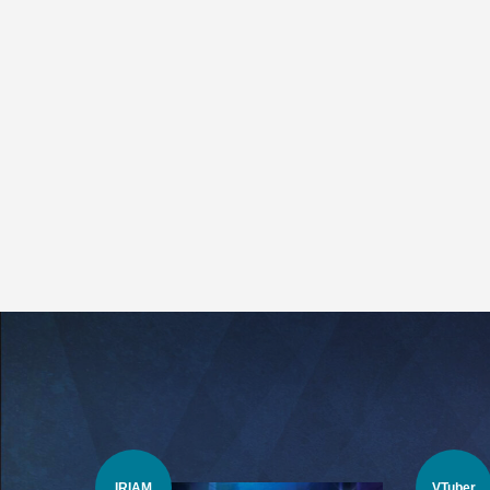
IRIAM
VTuber