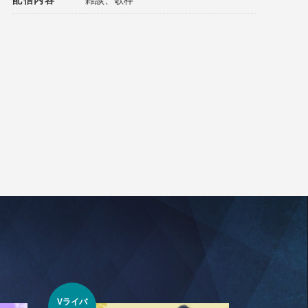
配信内容
雑談、歌枠
Vライバ