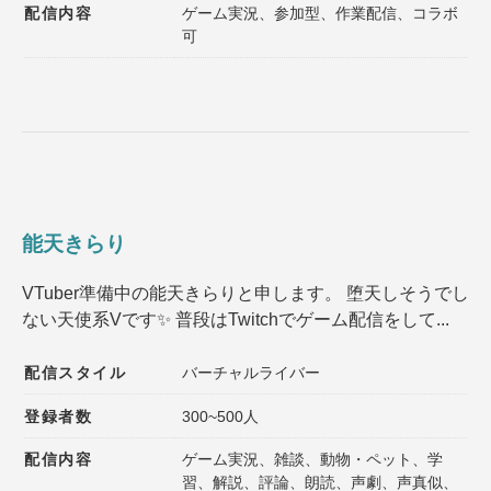
配信内容
ゲーム実況、参加型、作業配信、コラボ
可
能天きらり
VTuber準備中の能天きらりと申します。 堕天しそうでし
ない天使系Vです✨️ 普段はTwitchでゲーム配信をして...
配信スタイル
バーチャルライバー
登録者数
300~500人
配信内容
ゲーム実況、雑談、動物・ペット、学
習、解説、評論、朗読、声劇、声真似、