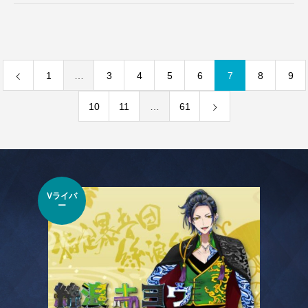
1
…
3
4
5
6
7
8
9
10
11
…
61
Vライバ
VTu
ー