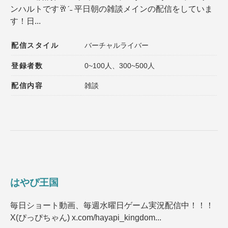
ンハルトです🥂ˊ˗ 平日朝の雑談メインの配信をしていま
登録者数
同接数
す！日...
性別
年齢
配信スタイル
バーチャルライバー
性格
趣味
登録者数
0~100人、300~500人
声質
髪型
配信内容
雑談
髪色
ファッション
種族
ゲームジャンル
その他の特徴１
その他の特徴２
はやぴ王国
選択内容をリセット
毎日ショート動画、毎週水曜日ゲーム実況配信中！！！
X(ぴっぴちゃん) x.com/hayapi_kingdom...