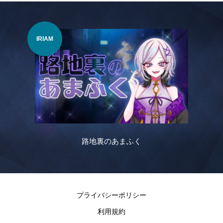
IRIAM
VTu
路地裏のあまふく
プライバシーポリシー
利用規約