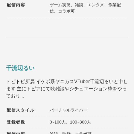
配信内容
ゲーム実況、雑談、エンタメ、作業配
信、コラボ可
千流辺るい
トピトピ所属 イケボ系ヤニカスVTuber千流辺るいと申し
ます 主にトピアにて歌雑談やシチュエーション枠をやっ
ており...
配信スタイル
バーチャルライバー
登録者数
0~100人、100~300人
配信内容
雑談、歌枠、コラボ可