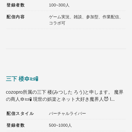
登録者数
100~300人
配信内容
ゲーム実況、雑談、参加型、作業配信、
コラボ可
三下 楼🔯📜🧪
cozopro所属の三下 楼(みつした ろう)と申します。 魔界
の商人🔯📜🧪 現世の娯楽とネット大好き魔界人😈 I...
配信スタイル
バーチャルライバー
登録者数
500~1000人