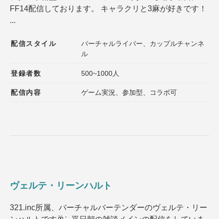
FF14配信しております。 キャラクリと3麻が好きです！
登録者数
同接数
...
性別
年齢
配信スタイル
バーチャルライバー、カップルチャンネ
性格
趣味
ル
声質
髪型
登録者数
500~1000人
髪色
ファッション
配信内容
ゲーム実況、参加型、コラボ可
種族
ゲームジャンル
その他の特徴１
その他の特徴２
ヴェルテ・リーンハルト
選択内容をリセット
321.inc所属、バーチャルバーテンダーのヴェルテ・リー