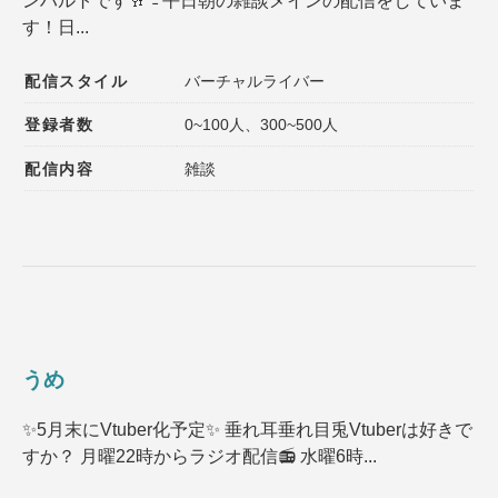
ンハルトです🥂ˊ˗ 平日朝の雑談メインの配信をしていま
す！日...
配信スタイル
バーチャルライバー
登録者数
0~100人、300~500人
配信内容
雑談
うめ
✨5月末にVtuber化予定✨ 垂れ耳垂れ目兎Vtuberは好きで
すか？ 月曜22時からラジオ配信📻 水曜6時...