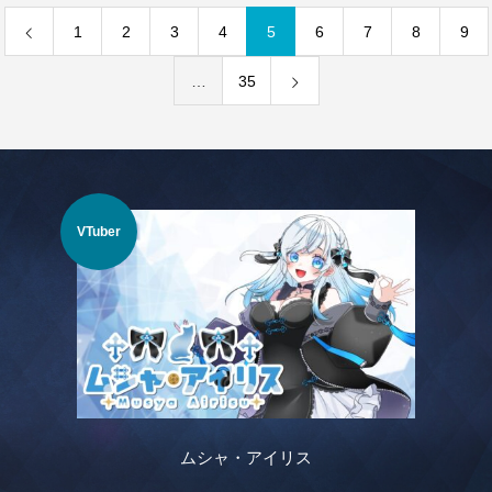
1
2
3
4
5
6
7
8
9
…
35
VTuber
VTu
ムシャ・アイリス