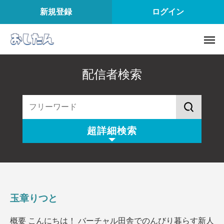
新規登録
ログイン
配信者検索
超詳細検索
配信スタイル
所属
配信内容
配信アプリ
玉章りつと
配信日
配信時間
概要 こんにちは！ バーチャル田舎でのんびり暮らす新人