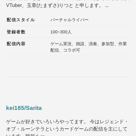
VTuber、玉章(たまずさ)りつと と申します。 ...
登録者数
同接数
性別
年齢
配信スタイル
バーチャルライバー
性格
趣味
登録者数
100~300人
配信内容
ゲーム実況、雑談、演奏、参加型、作業
声質
髪型
配信、コラボ可
髪色
ファッション
種族
ゲームジャンル
その他の特徴１
その他の特徴２
kei185/Sarita
選択内容をリセット
ゲームが好きでいろいろやってます。 今はレジェンド・
オブ・ルーンテラというカードゲームの配信を主にして