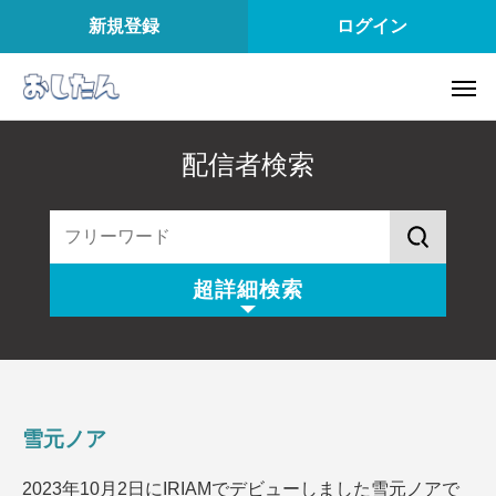
新規登録
ログイン
配信者検索
超詳細検索
配信スタイル
所属
配信内容
配信アプリ
雪元ノア
配信日
配信時間
2023年10月2日にIRIAMでデビューしました雪元ノアで