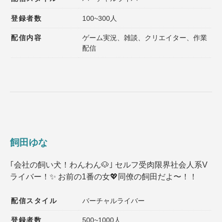
登録者数
100~300人
配信内容
ゲーム実況、雑談、クリエイター、作業
配信
飼田ゆな
｢会社の飼い犬！わんわん🐶｣ セルフ受肉限界社会人系V
ライバー！✨️ お前の1番の女💖同僚の飼田だよ〜！！
配信スタイル
バーチャルライバー
登録者数
500~1000人