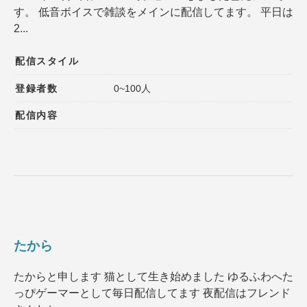
す。 低音ボイスで雑談をメインに配信してます。 平日は
登録者数
同接数
2...
性別
年齢
配信スタイル
性格
趣味
登録者数
0~100人
声質
髪型
配信内容
髪色
ファッション
種族
ゲームジャンル
その他の特徴１
その他の特徴２
たから
選択内容をリセット
たからと申します 猫として生き始めました ゆるふわへた
っぴゲーマーとして毎日配信してます 夜配信はフレンド