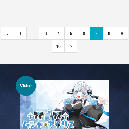
1
…
3
4
5
6
7
8
9
10
Vラ
VTuber