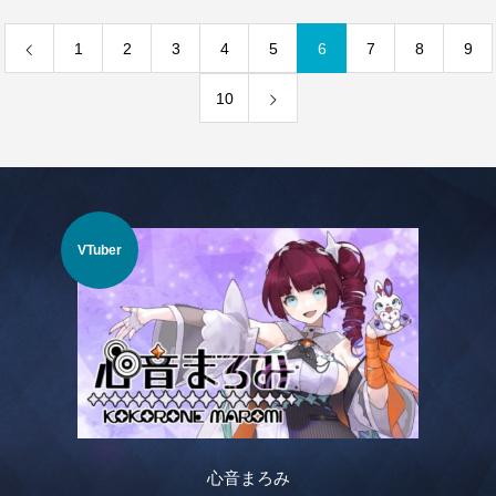
1
2
3
4
5
6
7
8
9
10
Vラ
VTuber
心音まろみ