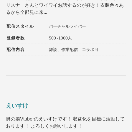
リスナーさんとワイワイお話するのが好き！衣装色々あ
登録者数
同接数
るから全部見に来...
性別
年齢
配信スタイル
バーチャルライバー
性格
趣味
登録者数
500~1000人
声質
髪型
配信内容
雑談、作業配信、コラボ可
髪色
ファッション
種族
ゲームジャンル
その他の特徴１
その他の特徴２
えいすけ
選択内容をリセット
男の娘Vtuberのえいすけです！ 収益化を目標に活動して
おります！ よろしくお願いします！