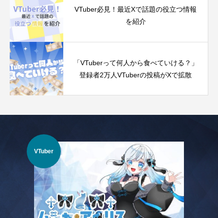
VTuber必見！最近Xで話題の役立つ情報
を紹介
「VTuberって何人から食べていける？」
登録者2万人VTuberの投稿がXで拡散
VTuber
VTu