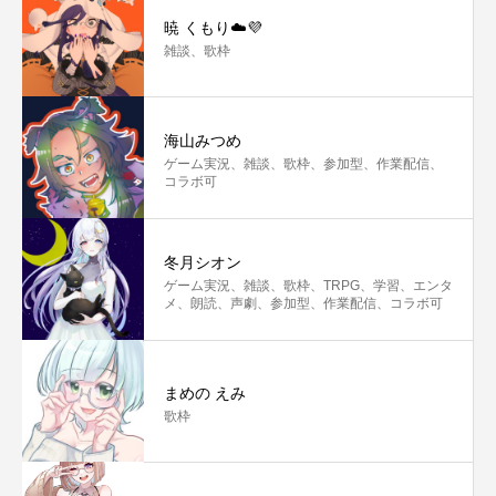
暁 くもり☁️💜
雑談、歌枠
海山みつめ
ゲーム実況、雑談、歌枠、参加型、作業配信、
コラボ可
冬月シオン
ゲーム実況、雑談、歌枠、TRPG、学習、エンタ
メ、朗読、声劇、参加型、作業配信、コラボ可
まめの えみ
歌枠