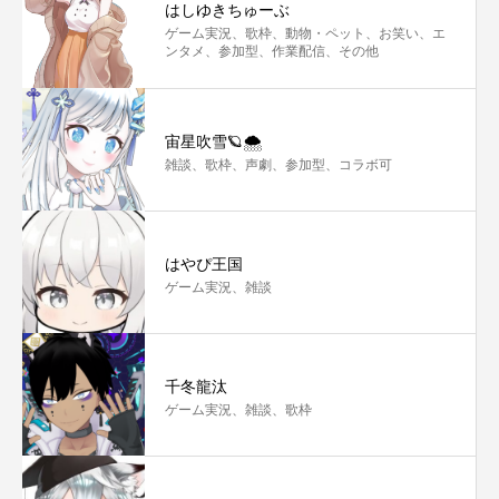
はしゆきちゅーぶ
ゲーム実況、歌枠、動物・ペット、お笑い、エ
ンタメ、参加型、作業配信、その他
宙星吹雪🪐🌨
雑談、歌枠、声劇、参加型、コラボ可
はやぴ王国
ゲーム実況、雑談
千冬龍汰
ゲーム実況、雑談、歌枠