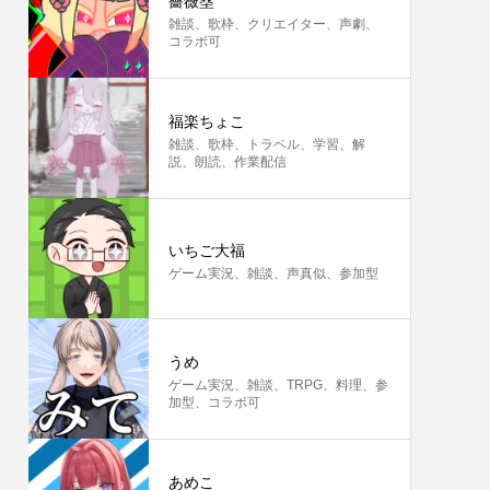
薔薇塁
雑談、歌枠、クリエイター、声劇、
コラボ可
福楽ちょこ
雑談、歌枠、トラベル、学習、解
説、朗読、作業配信
いちご大福
ゲーム実況、雑談、声真似、参加型
うめ
ゲーム実況、雑談、TRPG、料理、参
加型、コラボ可
あめこ