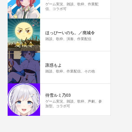
ゲーム実況、雑談、歌枠、作業配
信、コラボ可
ほっぴーいのち。／廃城令
雑談、歌枠、演奏、作業配信
誑惑もよ
雑談、歌枠、作業配信、その他
待雪ルミ乃03
ゲーム実況、雑談、歌枠、声劇、参
加型、コラボ可