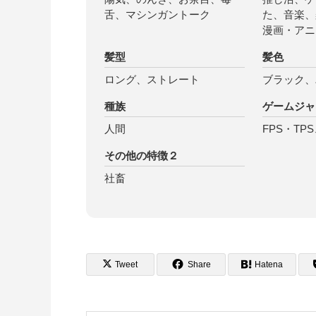
舌、マシンガントーク
た、音楽、
漫画・アニ
髪型
髪色
ロング、ストレート
ブラック、
種族
ゲームジャ
人間
FPS・T
その他の特徴２
社畜
Tweet
Share
Hatena