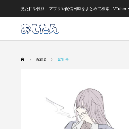
見た目や性格、アプリや配信日時をまとめて検索 - VTub
配信者
紫羽 蛍