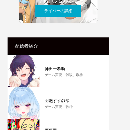
ライバーの詳細
配信者紹介
神田一孝助
ゲーム実況、雑談、歌枠
羽泡すず໒꒱‪🫧
ゲーム実況、歌枠