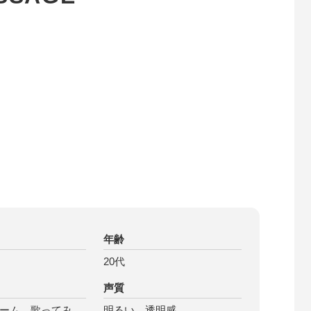
年齢
20代
声質
ーム、歌ってみ
明るい、透明感