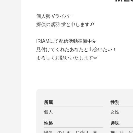
個人勢 Vライバー
探偵の紫羽 蛍と申します🔎
IRIAMにて配信活動準備中💫
見付けてくれたあなたと出会いたい！
よろしくお願いいたします🪽
所属
性別
個人
女性
性格
趣味
陽気、のんき、お茶目、毒
推し活、ゲ