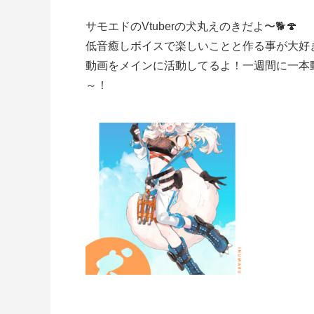
サモエドのVtuberの犬丸えのきだよ〜🐕🍄
低音癒しボイスで楽しいことと作る事が大好
動画をメインに活動してるよ！一週間に一本
～！