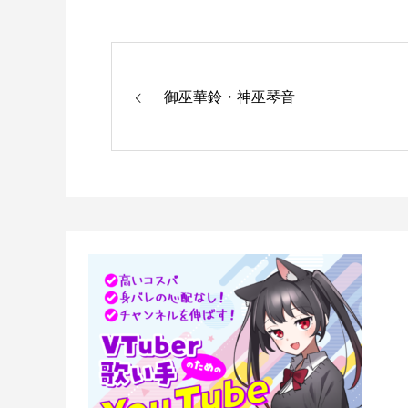
御巫華鈴・神巫琴音