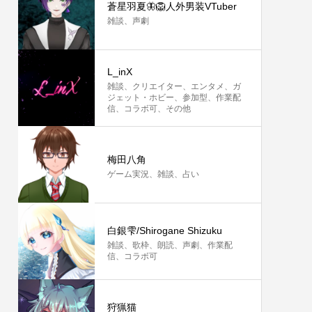
蒼星羽夏🦋🦁人外男装VTuber
雑談、声劇
L_inX
雑談、クリエイター、エンタメ、ガ
ジェット・ホビー、参加型、作業配
信、コラボ可、その他
梅田八角
ゲーム実況、雑談、占い
白銀雫/Shirogane Shizuku
雑談、歌枠、朗読、声劇、作業配
信、コラボ可
狩猟猫