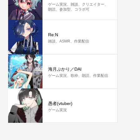
ゲーム実況、雑談、クリエイター、
朗読、参加型、コラボ可
Re:N
雑談、ASMR、作業配信
海月ぷかり／DAI
ゲーム実況、歌枠、朗読、作業配信
愚者(vtuber)
ゲーム実況