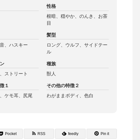
性格
根暗、穏やか、のんき、お茶
目
髪型
音、ハスキー
ロング、ウルフ、サイドテー
ル
ン
種族
、ストリート
獣人
徴１
その他の特徴２
、ケモ耳、尻尾
わがままボディ、色白
Pocket
RSS
feedly
Pin it