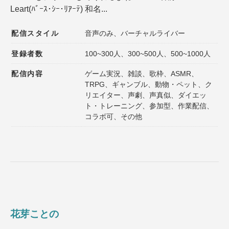
Leart(ﾊﾞｰｽ･ｼｰ･ﾘｱｰﾃ) 和名...
登録者数
同接数
性別
年齢
配信スタイル
音声のみ、バーチャルライバー
性格
趣味
登録者数
100~300人、300~500人、500~1000人
配信内容
ゲーム実況、雑談、歌枠、ASMR、
声質
髪型
TRPG、ギャンブル、動物・ペット、ク
リエイター、声劇、声真似、ダイエッ
髪色
ファッション
ト・トレーニング、参加型、作業配信、
コラボ可、その他
種族
ゲームジャンル
その他の特徴１
その他の特徴２
選択内容をリセット
花芽ことの