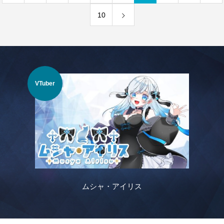
10
VTuber
VTu
ムシャ・アイリス