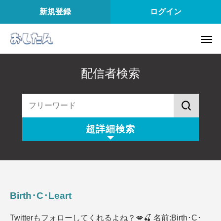
新規登録
ログイン
配信者検索
超詳細検索
配信スタイル
所属
配信内容
配信アプリ
Birth･C･Leart
配信日
配信時間
Twitterもフォローしてくれるよね？💋🍒 名前:Birth･C･