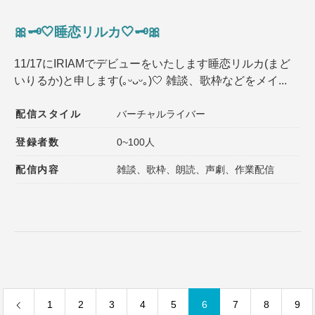
🎀🗝🤍睡恋リルカ🤍🗝🎀
11/17にIRIAMでデビューをいたします睡恋リルカ(まど
いりるか)と申します(｡ᵕᴗᵕ｡)🤍 雑談、歌枠などをメイ...
配信スタイル
バーチャルライバー
登録者数
0~100人
配信内容
雑談、歌枠、朗読、声劇、作業配信
1
2
3
4
5
6
7
8
9