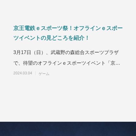
京王電鉄ｅスポーツ祭！オフラインｅスポー
ツイベントの見どころを紹介！
3月17日（日）、武蔵野の森総合スポーツプラザ
で、待望のオフラインｅスポーツイベント「京王
電鉄ｅスポーツ祭」が開催されます。このイベン
2024.03.04
ゲーム
トは