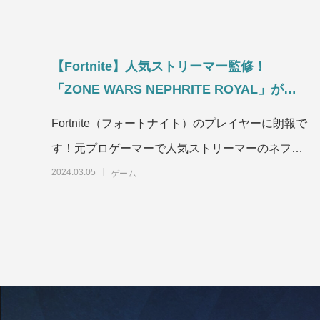
【Fortnite】人気ストリーマー監修！
「ZONE WARS NEPHRITE ROYAL」が登
場！
Fortnite（フォートナイト）のプレイヤーに朗報で
す！元プロゲーマーで人気ストリーマーのネフラ
イトが監修した新クリエイティブマップ「Z
2024.03.05
ゲーム