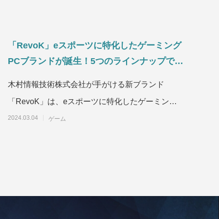
「RevoK」eスポーツに特化したゲーミング
PCブランドが誕生！5つのラインナップで幅
広いニーズに対応
木村情報技術株式会社が手がける新ブランド
「RevoK」は、eスポーツに特化したゲーミング
PCです。初心者からプロまで、幅広いニーズに対
2024.03.04
ゲーム
応す