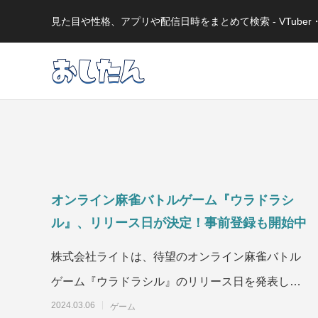
見た目や性格、アプリや配信日時をまとめて検索 - VTub
オンライン麻雀バトルゲーム『ウラドラシ
ル』、リリース日が決定！事前登録も開始中
株式会社ライトは、待望のオンライン麻雀バトル
ゲーム『ウラドラシル』のリリース日を発表しま
した。さらに、App StoreとSteamでは事
2024.03.06
ゲーム