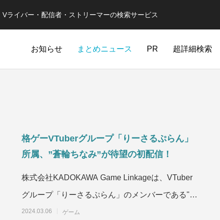
er・Vライバー・配信者・ストリーマーの検索サービス
お知らせ
まとめニュース
PR
超詳細検索
格ゲーVTuberグループ「りーさるぷらん」
所属、”蒼輪ちなみ”が待望の初配信！
株式会社KADOKAWA Game Linkageは、VTuber
グループ「りーさるぷらん」のメンバーである"蒼
輪ちなみ"の初配信が、20
2024.03.06
ゲーム