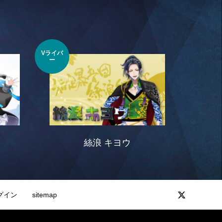
Vライバ
ー
絲浪 キヨウ
グイン
sitemap