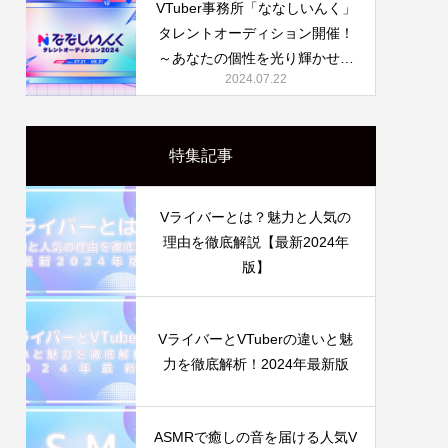
VTuber事務所「ななしいんく」
タレントオーディション開催！
～あなたの個性を光り輝かせる
2024.07.22
チャンス～
特集記事
Vライバーとは？魅力と人気の
理由を徹底解説【最新2024年
版】
VライバーとVTuberの違いと魅
力を徹底解析！2024年最新版
ASMRで癒しの音を届ける人気V