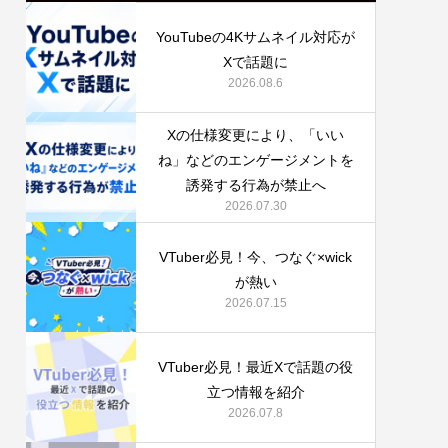
YouTubeの4Kサムネイル対応が
Xで話題に
2026.08.6
Xの仕様変更により、「いい
ね」などのエンゲージメントを
誘発する行為が禁止へ
2026.07.30
VTuber必見！今、つなぐ‪×‬wick
が熱い
2026.07.15
VTuber必見！最近Xで話題の役
立つ情報を紹介
2026.07.8