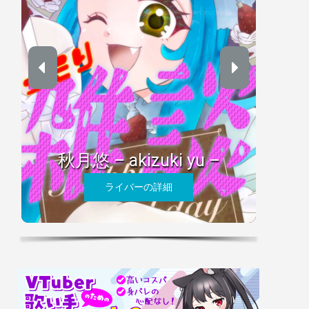
秋月悠 – akizuki yu –
ライバーの詳細