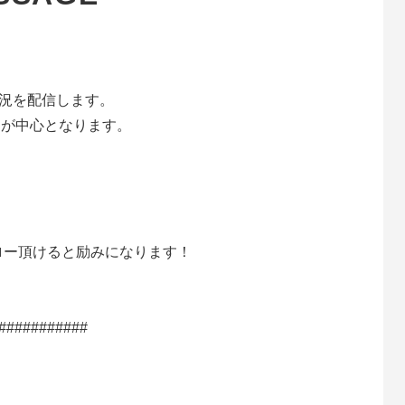
実況を配信します。
ンが中心となります。
ォロー頂けると励みになります！
###########