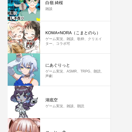
白嶺 綺桜
雑談
KOMA×NORA（こまとのら）
ゲーム実況、雑談、歌枠、クリエイ
ター、コラボ可
にあぐりっと
ゲーム実況、ASMR、TRPG、朗読、
声劇
湖底空
ゲーム実況、雑談、朗読