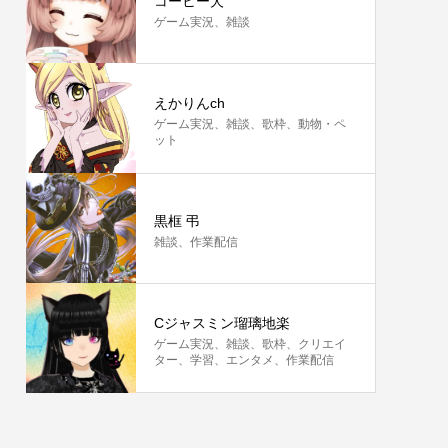
コーヒー犬
ゲーム実況、雑談
えかりんch
ゲーム実況、雑談、歌枠、動物・ペ
ット
黒框 弔
雑談、作業配信
Cジャスミン瑠璃地楽
ゲーム実況、雑談、歌枠、クリエイ
ター、学習、エンタメ、作業配信