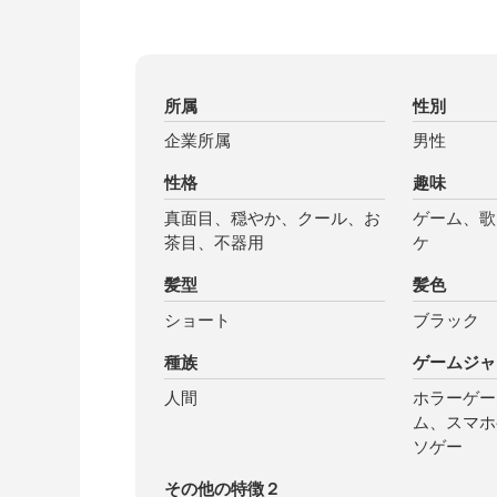
所属
性別
企業所属
男性
性格
趣味
真面目、穏やか、クール、お
ゲーム、歌
茶目、不器用
ケ
髪型
髪色
ショート
ブラック
種族
ゲームジャ
人間
ホラーゲー
ム、スマホ
ソゲー
その他の特徴２