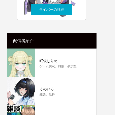
ライバーの詳細
配信者紹介
眠依むりめ
ゲーム実況、雑談、参加型
くのいろ
雑談、歌枠