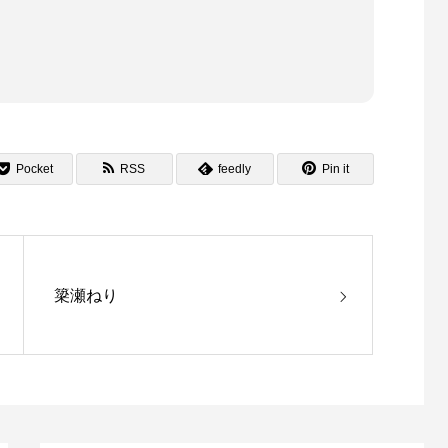
Pocket
RSS
feedly
Pin it
簗瀬ねり