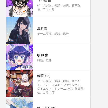
ヿ𠥼迚 圕
ゲーム実況、雑談、演奏、作業配
信、コラボ可
皐月音
ゲーム実況、雑談、歌枠
明神 史
雑談、歌枠
黝薔くろ
ゲーム実況、雑談、歌枠、オカル
ト、占い、コスメ・ファッション、
ダイエット・トレーニング、作業配
信、コラボ可