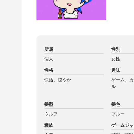
所属
性別
個人
女性
性格
趣味
快活、穏やか
ゲーム、カ
ル
髪型
髪色
ウルフ
ブルー
種族
ゲームジャ