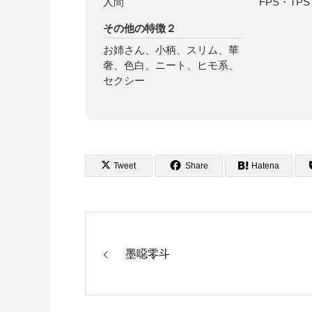
人間
FPS・TPS
その他の特徴２
お姉さん、小柄、スリム、華
奢、色白、ニート、ヒモ系、
セクシー
Tweet
Share
Hatena
墨噁零斗