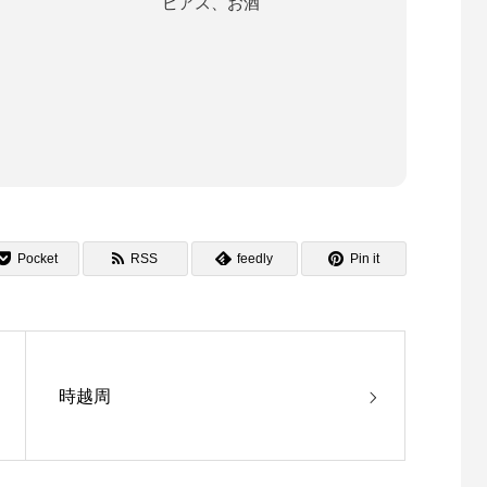
ピアス、お酒
Pocket
RSS
feedly
Pin it
時越周