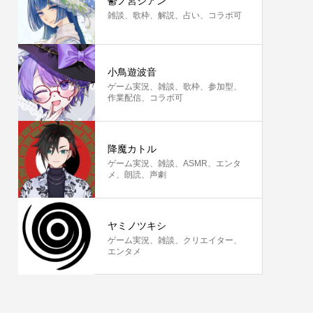
鬱ノ宮シアン
雑談、歌枠、解説、占い、コラボ可
小鳥遊波音
ゲーム実況、雑談、歌枠、参加型、
作業配信、コラボ可
降魔カトル
ゲーム実況、雑談、ASMR、エンタ
メ、朗読、声劇
ヤミノツキシ
ゲーム実況、雑談、クリエイター、
エンタメ