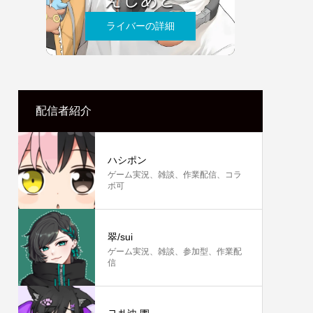
ライバーの詳細
配信者紹介
ハシポン
ゲーム実況、雑談、作業配信、コラ
ボ可
翠/sui
ゲーム実況、雑談、参加型、作業配
信