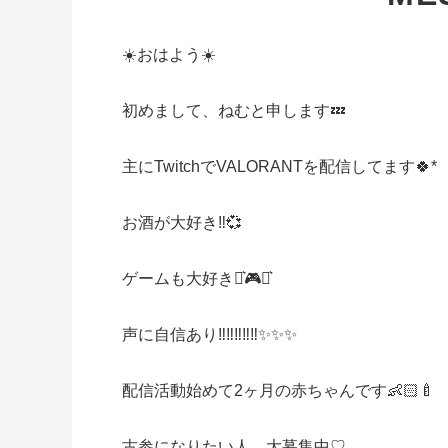
☀️おはよう☀️
初めまして、ねむと申します💤
主にTwitchでVALORANTを配信してます🍀*
お酒が大好き‼️💞
ゲームも大好き⋆͛🎮⋆͛
声に自信あり‼️‼️‼️‼️‼️✨✨✨
配信活動始めて2ヶ月の赤ちゃんです👶🏻🍼︎
古参になりたい人、大募集中♡