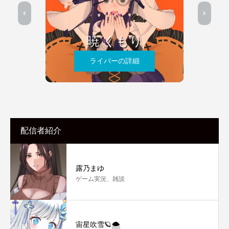
暁 くもり
ライバーの詳細
配信者紹介
露乃まゆ
ゲーム実況、雑談
宙星吹雪🪐🌨