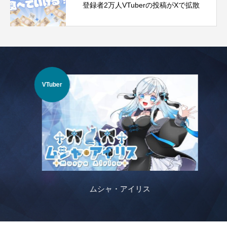
登録者2万人VTuberの投稿がXで拡散
VTuber
VTu
ムシャ・アイリス