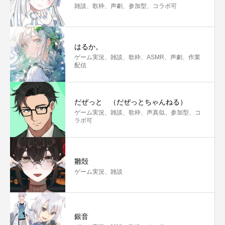
雑談、歌枠、声劇、参加型、コラボ可
はるか。
ゲーム実況、雑談、歌枠、ASMR、声劇、作業
配信
だぜっと （だぜっとちゃんねる）
ゲーム実況、雑談、歌枠、声真似、参加型、コ
ラボ可
雛殻
ゲーム実況、雑談
銀音