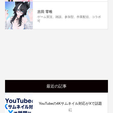
吉田 零唯
ゲーム実況、雑談、参加型、作業配信、コラボ
可
最近の記事
YouTubeの4Kサムネイル対応がXで話題
に