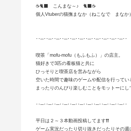
☕🐈‍⬛ こんまな～♪ 🐈‍⬛☕
個人Vtuberの猫撫まなか（ねこなで まな
･･─･･─･･─･･─･･─･･─･･─･･─･･─･･─･･─･･
喫茶「mofu-mofu（もふもふ）」の店主。
猫好きで3匹の看板猫と共に
ひっそりと喫茶店を営みながら
空いた時間で趣味のゲームや配信を行ってい
まったりのんびり楽しむことをモットーにし
･･─･･─･･─･･─･･─･･─･･─･･─･･─･･─･･─･･
平日は２～３本動画投稿してます❗❗
ゲーム実況だったり切り抜きだったりその週