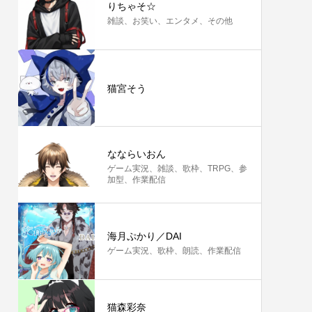
りちゃそ☆
雑談、お笑い、エンタメ、その他
猫宮そう
なならいおん
ゲーム実況、雑談、歌枠、TRPG、参
加型、作業配信
海月ぷかり／DAI
ゲーム実況、歌枠、朗読、作業配信
猫森彩奈