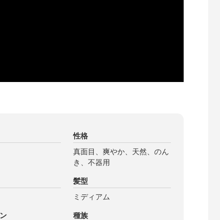
性格
真面目、爽やか、天然、のん
き、不器用
髪型
ミディアム
ン
種族