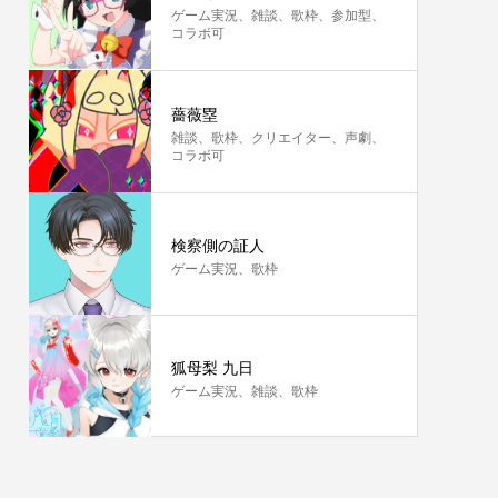
ゲーム実況、雑談、歌枠、参加型、
コラボ可
薔薇塁
雑談、歌枠、クリエイター、声劇、
コラボ可
検察側の証人
ゲーム実況、歌枠
狐母梨 九日
ゲーム実況、雑談、歌枠