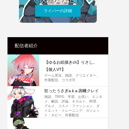
ライバーの詳細
配信者紹介
【ゆるお絵描きch】りさし。
【個人VT】
ゲーム実況、雑談、クリエイター、
作業配信、コラボ可
狂ったうさぎa.k.a.因幡クレイ
雑談、TRPG、学習、お笑い、エンタ
メ、解説、評論、オカルト、料理、
グルメ、コスメ・ファッション、ダ
イエット・トレーニング、ガジェッ
ト・ホビー、作業配信