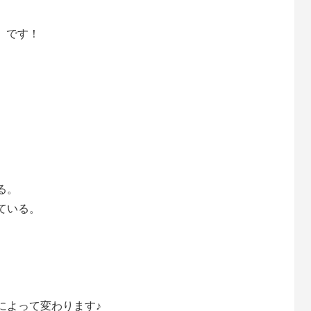
か）です！
る。
ている。
によって変わります♪