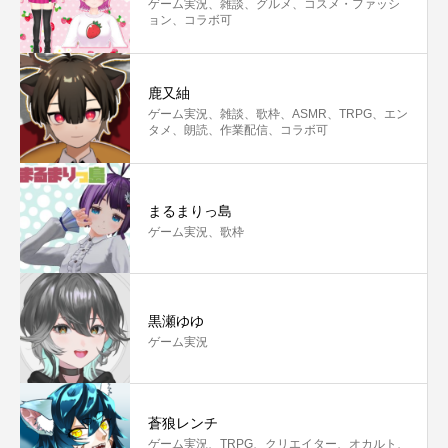
ゲーム実況、雑談、グルメ、コスメ・ファッシ
ョン、コラボ可
鹿又紬
ゲーム実況、雑談、歌枠、ASMR、TRPG、エン
タメ、朗読、作業配信、コラボ可
まるまりっ島
ゲーム実況、歌枠
黒瀬ゆゆ
ゲーム実況
蒼狼レンチ
ゲーム実況、TRPG、クリエイター、オカルト、