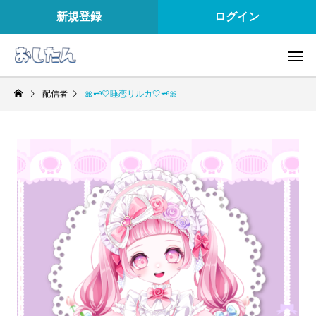
新規登録
ログイン
配信者
🎀🗝🤍睡恋リルカ🤍🗝🎀