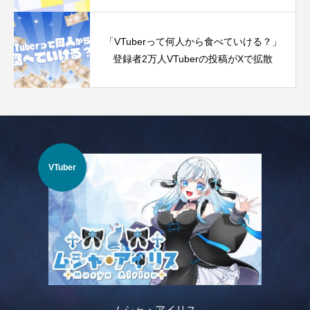
「VTuberって何人から食べていける？」
登録者2万人VTuberの投稿がXで拡散
VTuber
心音まろみ