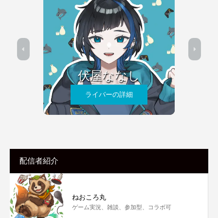
伏屋ななし
ライバーの詳細
配信者紹介
ねおころ丸
ゲーム実況、雑談、参加型、コラボ可