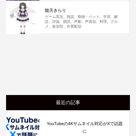
能天きらり
ゲーム実況、雑談、動物・ペット、学習、解
説、評論、朗読、声劇、声真似、料理、グル
メ、参加型、作業配信
最近の記事
YouTubeの4Kサムネイル対応がXで話題
に