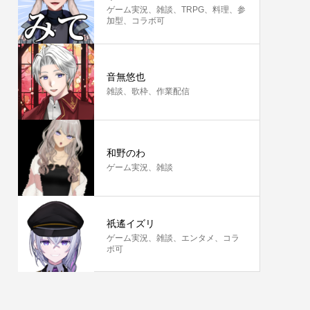
ゲーム実況、雑談、TRPG、料理、参
加型、コラボ可
音無悠也
雑談、歌枠、作業配信
和野のわ
ゲーム実況、雑談
祇遙イズリ
ゲーム実況、雑談、エンタメ、コラ
ボ可