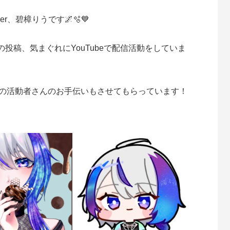
、碧樟りうです🌌🫧💙
投稿、気まぐれにYouTubeで配信活動をしていま
で他の活動者さんのお手伝いもさせてもらっています！