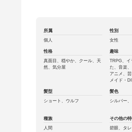
所属
性別
個人
女性
性格
趣味
真面目、穏やか、クール、天
TRPG、
然、気分屋
た、音楽、
アニメ、芸
メイド・DI
髪型
髪色
ショート、ウルフ
シルバー、
種族
その他の特
人間
碧眼、タレ