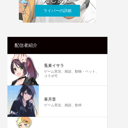
ライバーの詳細
配信者紹介
兎束イサラ
ゲーム実況、雑談、動物・ペット、
コラボ可
皐月音
ゲーム実況、雑談、歌枠