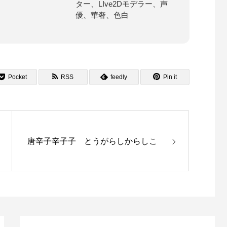
ター、LIve2Dモデラー、声
優、華奢、色白
Pocket
RSS
feedly
Pin it
唐辛子辛子子 とうがらしからしこ