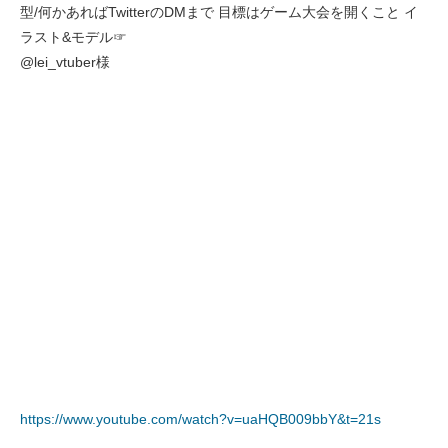
型/何かあればTwitterのDMまで 目標はゲーム大会を開くこと イ
ラスト&モデル☞
@lei_vtuber様
https://www.youtube.com/watch?v=uaHQB009bbY&t=21s