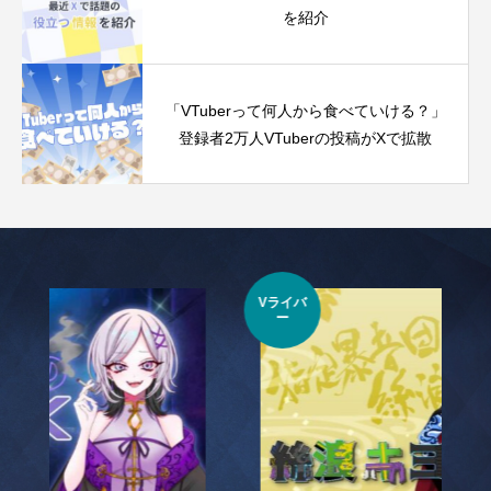
を紹介
「VTuberって何人から食べていける？」
登録者2万人VTuberの投稿がXで拡散
Vライバ
VTu
ー