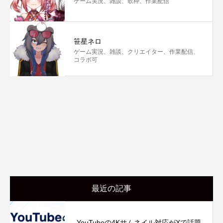
ゲーム実況、雑談、歌枠、作業配信
笹星ネロ
ゲーム実況、雑談、クリエイター、作業配信、
コラボ可
最近の記事
YouTubeの4Kサムネイル対応がXで話題