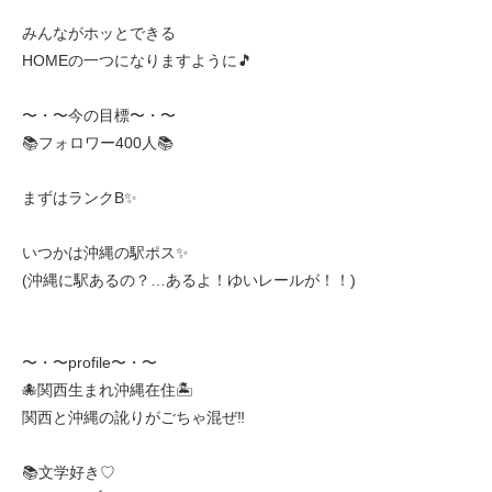
みんながホッとできる
HOMEの一つになりますように🎵
〜・〜今の目標〜・〜
📚フォロワー400人📚
まずはランクB✨
いつかは沖縄の駅ポス✨
(沖縄に駅あるの？…あるよ！ゆいレールが！！)
〜・〜profile〜・〜
🐙関西生まれ沖縄在住🏝️
関西と沖縄の訛りがごちゃ混ぜ‼️
📚文学好き♡