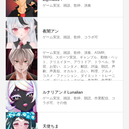
ゲーム実況、雑談、歌枠、演奏
夜闇アン
ゲーム実況、雑談、歌枠、コラボ可
星宮 ユウ
ゲーム実況、雑談、歌枠、演奏、ASMR、
TRPG、スポーツ実況、ギャンブル、動物・ペッ
ト、クリエイター、アウトドア、トラベル、学
習、お笑い、エンタメ、解説、評論、朗読、声
劇、声真似、オカルト、占い、料理、グルメ、
コスメ・ファッション、ダイエット・トレーニ
ング、ガジェット・ホビー、参加型、作業配
信、その他
ルナリアン // Lunalian
ゲーム実況、雑談、歌枠、朗読、作業配信、コ
ラボ可、その他
天使ちま