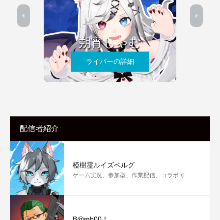
朔宵しゃむ
ライバーの詳細
配信者紹介
椏樹霊ルイズベルグ
ゲーム実況、参加型、作業配信、コラボ可
B@mb00！