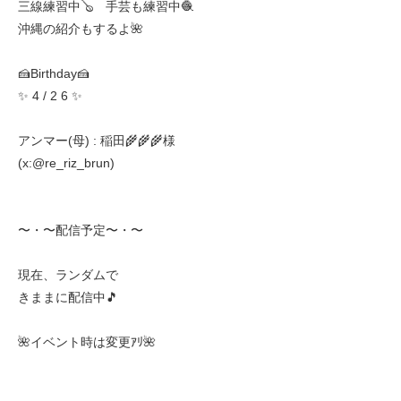
三線練習中🪕 手芸も練習中🧶
沖縄の紹介もするよ🌺
🍰Birthday🍰
✨ 4 / 2 6 ✨
アンマー(母) : 稲田🌾🌾🌾様
(x:@re_riz_brun)
〜・〜配信予定〜・〜
現在、ランダムで
きままに配信中🎵
🌺イベント時は変更ｱﾘ🌺