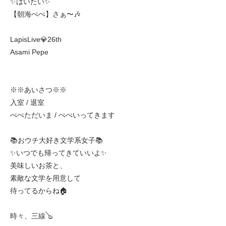
✨はいたい✨
【朝海ぺぺ】さぁ〜🎶
LapisLive💎26th
Asami Pepe
※※あいさつ※※
入室 / 退室
ぺぺただいま / ぺぺいってきます
📚おウチ大好き文学系女子📚
✨いつでも帰ってきていいよ✨
美味しいお茶と、
素敵な文学を用意して
待ってるからね🏠
時々、三線🪕