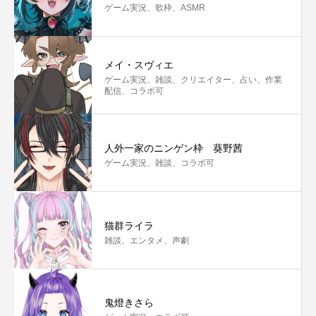
ゲーム実況、歌枠、ASMR
メイ・スヴィエ
ゲーム実況、雑談、クリエイター、占い、作業
配信、コラボ可
人外一家のニンゲン枠 葵野茜
ゲーム実況、雑談、コラボ可
猫群ライラ
雑談、エンタメ、声劇
鬼燈きさら