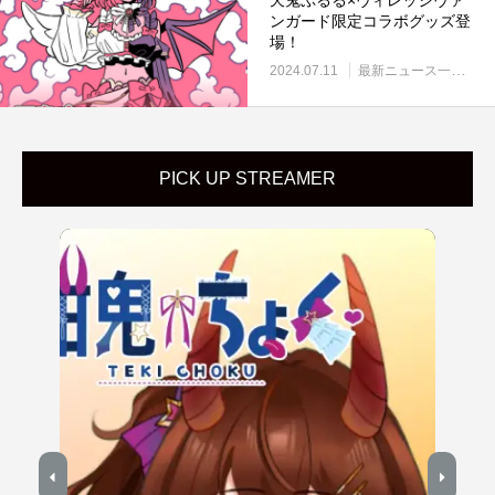
ンガード限定コラボグッズ登
場！
2024.07.11
最新ニュース一覧
VT
PICK UP STREAMER