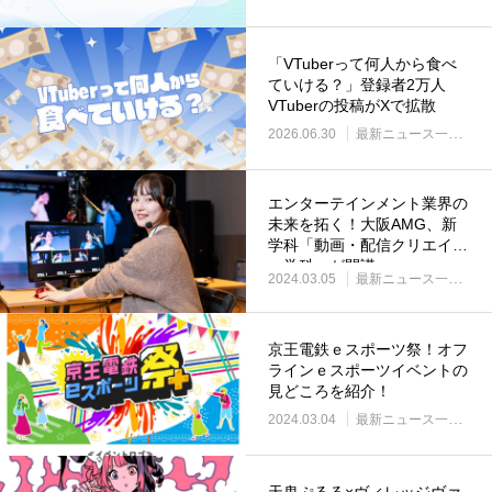
「VTuberって何人から食べ
ていける？」登録者2万人
VTuberの投稿がXで拡散
2026.06.30
最新ニュース一覧
VT
エンターテインメント業界の
未来を拓く！大阪AMG、新
学科「動画・配信クリエイタ
ー学科」が開講
2024.03.05
最新ニュース一覧
配
京王電鉄ｅスポーツ祭！オフ
ラインｅスポーツイベントの
見どころを紹介！
2024.03.04
最新ニュース一覧
ゲ
天鬼ぷるる×ヴィレッジヴァ