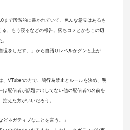
v.10まで段階的に書かれていて、色んな意見はあるも
てくる、もう寝るなどの報告。落ちコメとかもこの辺
た。
ない自慢をしだす。」から自語りレベルがグンと上が
は、VTuberの方で、鳩行為禁止とルールを決め、明
ーは配信者が話題に出してない他の配信者の名前を
、控えた方がいいだろう。
いなどネガティブなことを言う。」