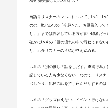
欖式 卯美優さんのXのポスト
自語りリスナーのレベルについて、Lv.1～L
のの、概ねLv.3の「今起きた、お風呂入っ
り。」までは許容している方が多い印象だっ
確かにLv.4 の「話の流れの中で尋ねても
り、厄介リスナーの片鱗が見え始める。
Lv.5 の「別の推しの話をしだす。※鳩行為」
記している人も少なくない。なので、リスナ
出したり、他枠の話を持ち込んだりするのは
Lv.6 の「グッズ買えない、イベント行けな