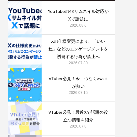
YouTubeの4Kサムネイル対応が
Xで話題に
2026.08.6
Xの仕様変更により、「いい
ね」などのエンゲージメントを
誘発する行為が禁止へ
2026.07.30
VTuber必見！今、つなぐ‪×‬wick
が熱い
2026.07.15
VTuber必見！最近Xで話題の役
立つ情報を紹介
2026.07.8