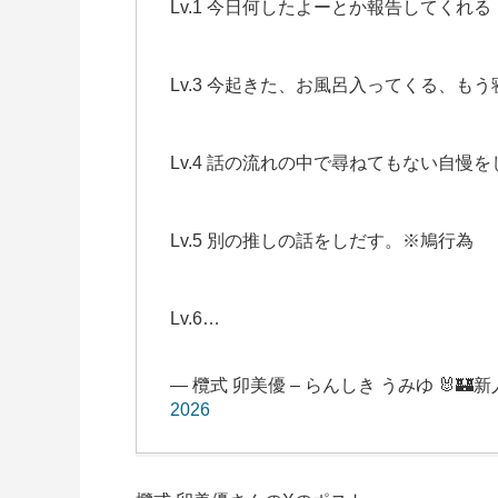
Lv.1 今日何したよーとか報告してくれる
Lv.3 今起きた、お風呂入ってくる、
Lv.4 話の流れの中で尋ねてもない自慢
Lv.5 別の推しの話をしだす。※鳩行為
Lv.6…
— 欖式 卯美優 – らんしき うみゆ 🐰🏰新人VT
2026