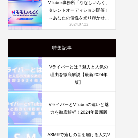
VTuber事務所「ななしいんく」
タレントオーディション開催！
～あなたの個性を光り輝かせる
2024.07.22
チャンス～
特集記事
Vライバーとは？魅力と人気の
理由を徹底解説【最新2024年
版】
VライバーとVTuberの違いと魅
力を徹底解析！2024年最新版
ASMRで癒しの音を届ける人気V