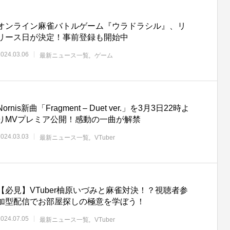
オンライン麻雀バトルゲーム『ウラドラシル』、リ
リース日が決定！事前登録も開始中
2024.03.06
最新ニュース一覧
ゲーム
Nornis新曲「Fragment – Duet ver.」を3月3日22時よ
りMVプレミア公開！感動の一曲が解禁
2024.03.03
最新ニュース一覧
VTuber
【必見】VTuber柚原いづみと麻雀対決！？視聴者参
加型配信でお部屋探しの極意を学ぼう！
2024.07.05
最新ニュース一覧
VTuber